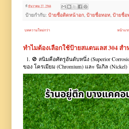
ที่
ธันวาคม 27, 2568
ป้ายกำกับ:
ป้ายชื่อติดหน้าอก
,
ป้ายชื่อทอท
,
ป้ายชื่
บทความใหม่กว่า
หน้าแร
ทำไมต้องเลือกใช้ป้ายสแตนเลส 304 สำ
1. 🚫 สนิมคือศัตรูอันดับหนึ่ง (Superior Corro
ของ โครเมียม (Chromium) และ นิเกิล (Nickel) 