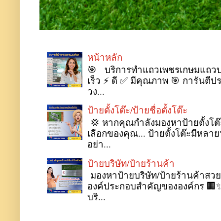
หน้าหลัก
🎯 บริการทำแถวเพชรเกษมแถวบางแ
เร็ว ⚡ ดี ✅ มีคุณภาพ 🎯 การันตีป
วง...
ป้ายตั้งโต๊ะ/ป้ายชื่อตั้งโต๊ะ
💢 หากคุณกำลังมองหาป้ายตั้งโต๊ะ
เลือกของคุณ... ป้ายตั้งโต๊ะมี
อย่า...
ป้ายบริษัท/ป้ายร้านค้า
มองหาป้ายบริษัท/ป้ายร้านค้าสว
องค์ประกอบสำคัญขององค์กร 🏢✨ 
บริ...