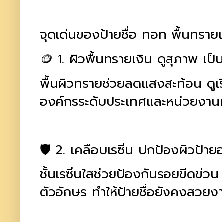
จุดเด่นของป้ายชื่อ ทอท พื้นทรายเ
🪙 1. ผิวพื้นทรายเงิน ดูสุภาพ เป
พื้นผิวทรายช่วยลดแสงสะท้อน ดูเร
องค์กรระดับประเทศและหน่วยงานท
🛡️ 2. เคลือบเรซิ่น ปกป้องผิวป้าย
ชั้นเรซิ่นใสช่วยป้องกันรอยขีดข่
ตัวอักษร ทำให้ป้ายชื่อยังคงสวยงา