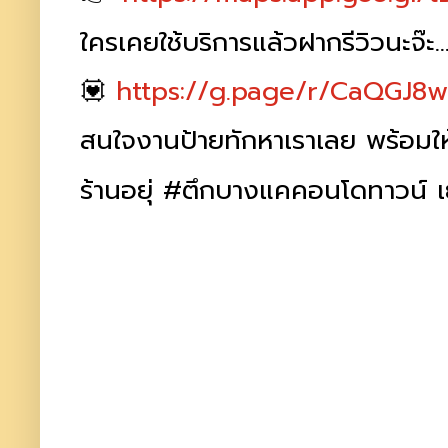
ใครเคยใช้บริการแล้วฝากรีวิวนะจ๊ะ
💟
https://g.page/r/CaQGJ8
สนใจงานป้ายทักหาเราเลย พร้อมใ
ร้านอยุ่ #ตึกบางแคคอนโดทาวน์ 