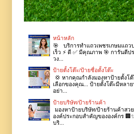
หน้าหลัก
🎯 บริการทำแถวเพชรเกษมแถวบางแ
เร็ว ⚡ ดี ✅ มีคุณภาพ 🎯 การันตีป
วง...
ป้ายตั้งโต๊ะ/ป้ายชื่อตั้งโต๊ะ
💢 หากคุณกำลังมองหาป้ายตั้งโต๊ะ
เลือกของคุณ... ป้ายตั้งโต๊ะมี
อย่า...
ป้ายบริษัท/ป้ายร้านค้า
มองหาป้ายบริษัท/ป้ายร้านค้าสว
องค์ประกอบสำคัญขององค์กร 🏢✨ 
บริ...