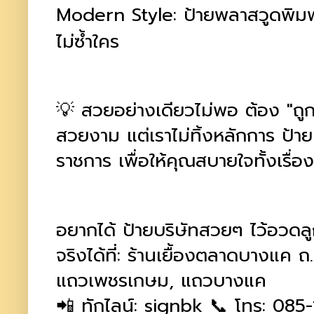
Modern Style: ป้ายพลาสวูดพิมพ์ย
ไม่ซ้ำใคร
💡 สวยอย่างเดียวไม่พอ ต้อง "ถู
สวยงาม แต่เราไม่ทิ้งหลักการ ป้าย
ราชการ เพื่อให้คุณสบายใจทั้งเร
อยากได้ ป้ายบริษัทสวยๆ ไว้อวดลู
จริงได้ที่: ร้านเยื้องตลาดบางแค 
แถวเพชรเกษม, แถวบางแค
📲 ทักไลน์: signbk 📞 โทร: 085