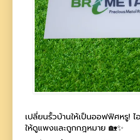
เปลี่ยนรั้วบ้านให้เป็นออฟฟิศหรู! 
ให้ดูแพงและถูกกฎหมาย 🏡✨