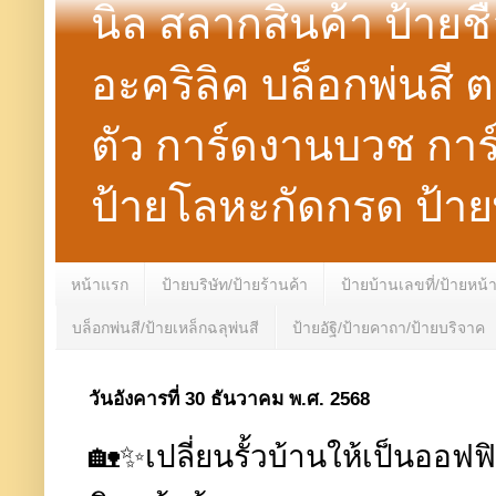
นิล สลากสินค้า ป้ายชื
อะคริลิค บล็อกพ่นส
ตัว การ์ดงานบวช การ
ป้ายโลหะกัดกรด ป้าย
หน้าแรก
ป้ายบริษัท/ป้ายร้านค้า
ป้ายบ้านเลขที่/ป้ายหน้
บล็อกพ่นสี/ป้ายเหล็กฉลุพ่นสี
ป้ายอัฐิ/ป้ายคาถา/ป้ายบริจาค
วันอังคารที่ 30 ธันวาคม พ.ศ. 2568
🏡✨เปลี่ยนรั้วบ้านให้เป็นออฟฟิ