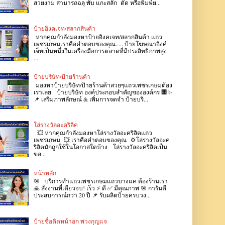
สวยงาม สามารถฉลุ พับ แกะสลัก ตัด หรือพิมพ์ย...
ป้ายอิงคเจท/สลากสินค้า
หากคุณกำลังมองหาป้ายอิงคเจท/สลากสินค้า แถว
เพชรเกษมเราคือคำตอบของคุณ..... ป้ายโฆษณาอิงค์
เจ็ทเป็นหนึ่งในเครื่องมือการตลาดที่มีประสิทธิภาพสูง
...
ป้ายบริษัท/ป้ายร้านค้า
มองหาป้ายบริษัท/ป้ายร้านค้าสวยๆแถวเพชรเกษมต้อง
เราเลย ป้ายบริษัท องค์ประกอบสำคัญขององค์กร 🏢✨
📌 เสริมภาพลักษณ์ & เพิ่มการจดจำ ป้ายบริ...
โล่รางวัลอะคริลิค
💥 หากคุณกำลังมองหาโล่รางวัลอะคริลิคแถว
เพชรเกษม 💥 เราคือคำตอบของคุณ 💢โล่รางวัลอะค
ริลิคมักถูกใช้ในโอกาสใดบ้าง โล่รางวัลอะคริลิคเป็น
ขอ...
หน้าหลัก
🎯 บริการทำแถวเพชรเกษมแถวบางแค ต้องร้านเรา
🙏 สั่งงานที่เดียวจบ! เร็ว ⚡ ดี ✅ มีคุณภาพ 🎯 การันตี
ประสบการณ์กว่า 20 ปี 📌 รับผลิตป้ายครบวง...
ป้ายชื่อติดหน้าอก พวงกุญแจ