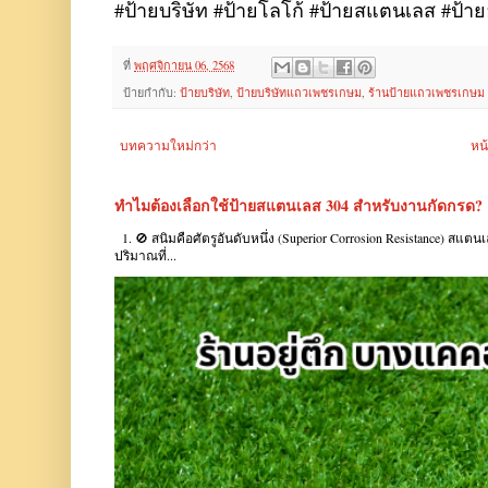
#ป้ายบริษัท #ป้ายโลโก้ #ป้ายสแตนเลส #ป้า
ที่
พฤศจิกายน 06, 2568
ป้ายกำกับ:
ป้ายบริษัท
,
ป้ายบริษัทแถวเพชรเกษม
,
ร้านป้ายแถวเพชรเกษม
บทความใหม่กว่า
หน
ทำไมต้องเลือกใช้ป้ายสแตนเลส 304 สำหรับงานกัดกรด?
1. 🚫 สนิมคือศัตรูอันดับหนึ่ง (Superior Corrosion Resistance) สแต
ปริมาณที่...