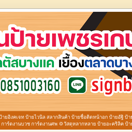
ป้ายอิงคเจท ป้ายไวนิล สลากสินค้า ป้ายชื่อติดหน้าอก ป้ายอัฐิ ป้
าร์ดงานบวช การ์ดงานศพ 💢วัสดุหลากหลาย ป้ายอะคริลิค ป้ายโ