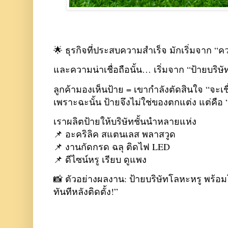
🌟 ธุรกิจที่ประสบความสำเร็จ มักเริ่มจาก “คว
และความน่าเชื่อถือนั้น… เริ่มจาก “ป้ายบริษัท
ลูกค้ามองเห็นป้าย = เขากำลังตัดสินใจ “จะเ
เพราะฉะนั้น ป้ายจึงไม่ใช่ของตกแต่ง แต่คื
เราผลิตป้ายให้บริษัทชั้นนำหลายแห่ง
📌 อะคริลิค สแตนเลส พลาสวูด
📌 งานกัดกรด ฉลุ ติดไฟ LED
📌 ดีไซน์หรู เรียบ ดูแพง
📸 ตัวอย่างผลงาน: ป้ายบริษัทโลหะหรู พร้อมโ
ทันทีหลังติดตั้ง!”