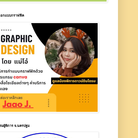
บออกแบบกราฟฟิค
รมผู้พิการ จ.นครปฐม