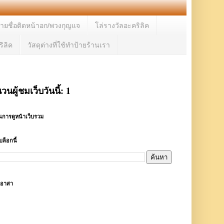
้ายชื่อติดหน้าอก/พวงกุญแจ
โล่รางวัลอะคริลิค
ิลิค
วัสดุต่างที่ใช้ทำป้ายร้านเรา
วนผู้ชมเว็บวันนี้:
1
การดูหน้าเว็บรวม
ล็อกนี้
ตอาสา