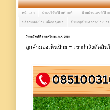
หน้าแรก
ป้ายบริษัท/ป้ายร้านค้า
ป้ายบ้านเลขที่/ป้า
บล็อกพ่นสี/ป้ายเหล็กฉลุพ่นสี
ป้ายอัฐิ/ป้ายคาถา/ป้ายบริ
วันพฤหัสบดีที่ 6 พฤศจิกายน พ.ศ. 2568
ลูกค้ามองเห็นป้าย = เขากำลังตัดสิน