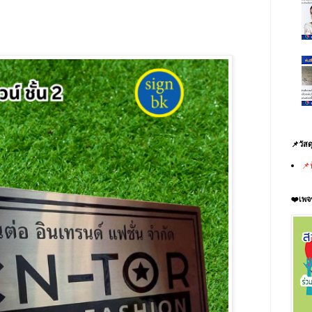
📌วัสด
📌
❤️เพจ