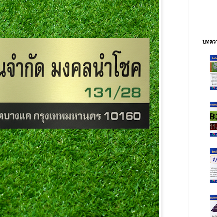
บทควา