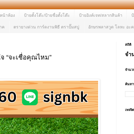
ยหน้าห้อง
ป้ายตั้งโต๊ะ/ป้ายชื่อตั้งโต๊ะ
ป้ายอิงค์เจท/สลากสินค้า
ป
จาค
ตรายางด่วน การ์ดงานพิธี ตราปั๊มสบู่
อักษรพลาสวูด โลหะ อะคร
สถิติ
จำน
ใจ “จะเชื่อคุณไหม”
จำนวน
ค้นหาบ
เพจจิ