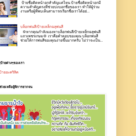
ป้ายชื่อติดหน้าอกสำคัญแค่ไหน ป้ายชื่อติดหน้าอกมี
ความสำคัญตรงที่ช่วยบ่งบอกชื่อของเรา ทำให้ผู้ร่วม
งานหรือผู้ที่พบเห็นสามารถเรียกชื่อเราได้อย่...
บล็อกพ่นสี/ป้ายเหล็กฉลุพ่นสี
💢หากคุณกำลังมองหาบล็อกพ่นสี/ป้ายเหล็กฉลุพ่นสี
แถวเพชรเกษม💢 เราคือคำตอบของคุณ บล็อกพ่นสี
ช่วยให้การพ่นสีของคุณง่ายขึ้นมากครับ ไม่ว่าจะเป็น...
ุป้ายต่างๆของเรา
ป้ายอะคริลิค
ช่วยเหลือผู้พิการยากจน