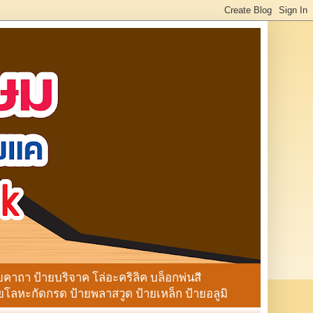
ายคาถา ป้ายบริจาค โล่อะคริลิค บล็อกพ่นสี
ลหะกัดกรด ป้ายพลาสวูด ป้ายเหล็ก ป้ายอลูมิ