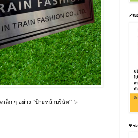
🖌️รั
เล็ก ๆ อย่าง “ป้ายหน้าบริษัท” ✨
💖 ชม