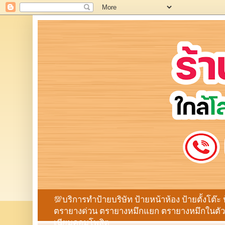
💯บริการทำป้ายบริษัท ป้ายหน้าห้อง ป้ายตั้งโต๊ะ 
ตรายางด่วน ตรายางหมึกแยก ตรายางหมึกในตัว ก
เนียมคอมโพสิต