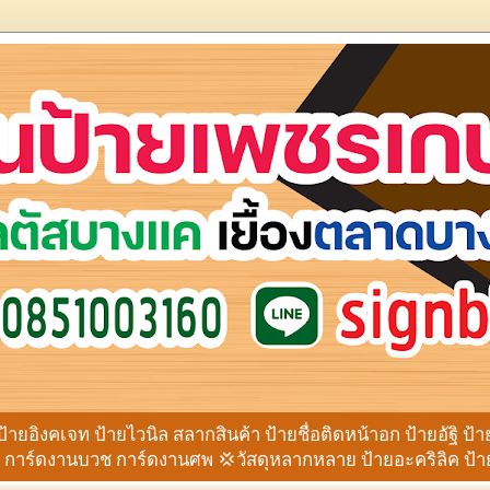
ป้ายอิงคเจท ป้ายไวนิล สลากสินค้า ป้ายชื่อติดหน้าอก ป้ายอัฐิ ป้
าร์ดงานบวช การ์ดงานศพ 💢วัสดุหลากหลาย ป้ายอะคริลิค ป้ายโ