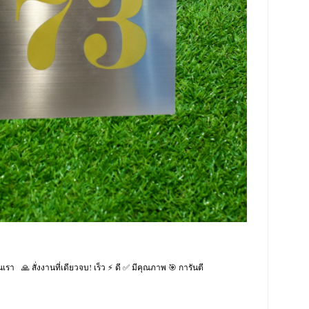
🙏 สั่งงานที่เดียวจบ! เร็ว ⚡ ดี ✅ มีคุณภาพ 🎯 การันตี