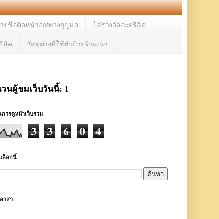
้ายชื่อติดหน้าอก/พวงกุญแจ
โล่รางวัลอะคริลิค
ิลิค
วัสดุต่างที่ใช้ทำป้ายร้านเรา
วนผู้ชมเว็บวันนี้:
1
การดูหน้าเว็บรวม
3
3
6
0
4
ล็อกนี้
ตอาสา