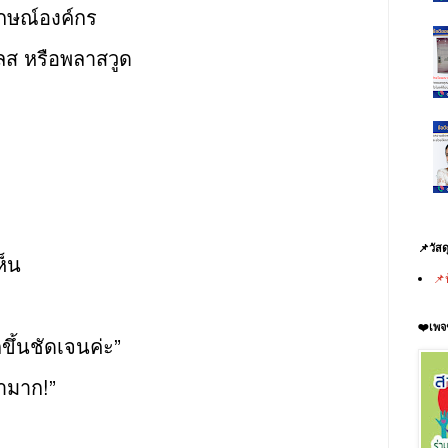
ักษณ์องค์กร
เลส หรือพลาสวูด
📌วัสด
ห็น
📌
❤️เพจ
ขึ้นชัดเจนค่ะ”
่ามาก!”