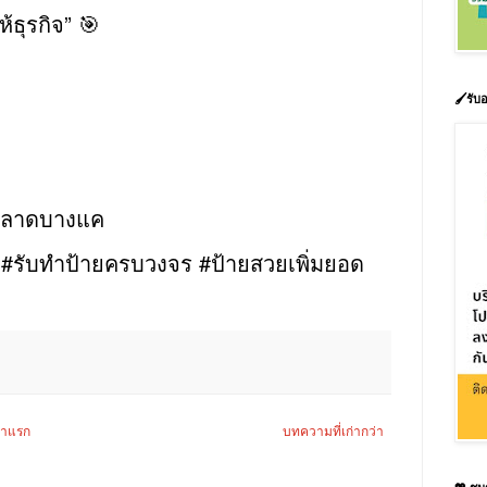
้ธุรกิจ” 🎯
🖌️รั
งตลาดบางแค
า #รับทำป้ายครบวงจร #ป้ายสวยเพิ่มยอด
้าแรก
บทความที่เก่ากว่า