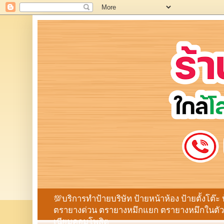
💯บริการทำป้ายบริษัท ป้ายหน้าห้อง ป้ายตั้งโต๊ะ 
ตรายางด่วน ตรายางหมึกแยก ตรายางหมึกในตัว ก
เนียมคอมโพสิต