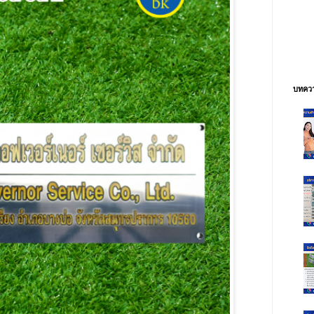
บทควา