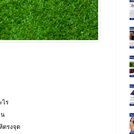
อะไร
จน
้ตรงจุด