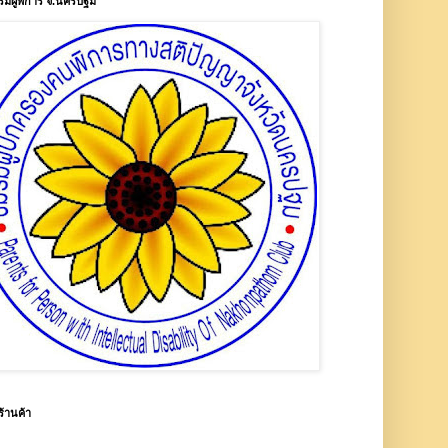
รมผู้พิการ จ.นครปฐม
ร้านค้า