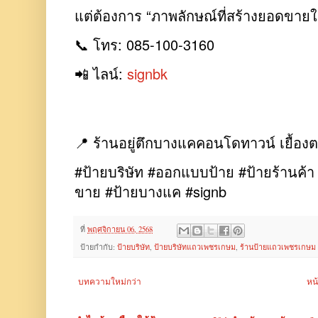
แต่ต้องการ “ภาพลักษณ์ที่สร้างยอดขายให
📞 โทร: 085-100-3160
📲 ไลน์:
signbk
📍 ร้านอยู่ตึกบางแคคอนโดทาวน์ เยื้อ
#ป้ายบริษัท #ออกแบบป้าย #ป้ายร้านค้
ขาย #ป้ายบางแค #signb
ที่
พฤศจิกายน 06, 2568
ป้ายกำกับ:
ป้ายบริษัท
,
ป้ายบริษัทแถวเพชรเกษม
,
ร้านป้ายแถวเพชรเกษม
บทความใหม่กว่า
หน