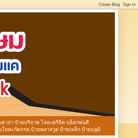
ายคาถา ป้ายบริจาค โล่อะคริลิค บล็อกพ่นสี
ลหะกัดกรด ป้ายพลาสวูด ป้ายเหล็ก ป้ายอลูมิ