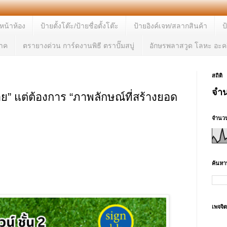
ยหน้าห้อง
ป้ายตั้งโต๊ะ/ป้ายชื่อตั้งโต๊ะ
ป้ายอิงค์เจท/สลากสินค้า
ป
จาค
ตรายางด่วน การ์ดงานพิธี ตราปั๊มสบู่
อักษรพลาสวูด โลหะ อะคร
สถิติ
จำน
ป้าย” แต่ต้องการ “ภาพลักษณ์ที่สร้างยอด
จำนวน
ค้นหาบ
เพจจิ