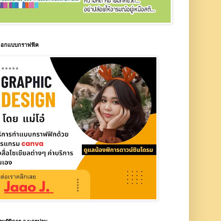
บออกแบบกราฟฟิค