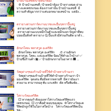
ป้ายบ้านเลขที่/ป้ายหน้าห้อง
💢 ป้ายบ้านเลขที่ / ป้ายหน้าห้อง/ ป้ายรางสอด ย่าน
บางแคเพชรเกษม ต้องเราเท่านั้น ป้ายบ้านเลขที่ มี
ความสำคัญมากกว่าแค่บอกหมายเลขบ้าน แต่ยัง...
ตรายางด่วน/การ์ดงานบวชและอื่นๆ/ตราปั๊มสบู่
ตรายางด่วน/การ์ดงานบวชและอื่นๆ/ตราปั๊มสบู่
ตรายางด่วนแบบหมึกในตัวและหมึกแยก ปัญหาที่พบ
บ่อยเมื่อสั่งทำตรายาง 🤔 ปั๊มแล้วมีส่วนเกินติด มาด้ว...
อักษรโลหะ พลาสวูด อะคริลิก
อักษรโลหะ พลาสวูด อะคริลิก 🎨 งานอักษร
พลาสวูด, โลหะ, และอะคริลิค นิยมใช้ทำอะไรบ้าง? ✅
ป้ายชื่อร้านค้า 🏪 ✅ ป้ายอักษรภายในอาคาร 🏢 ...
วัสดุต่างๆของร้านป้ายที่ใช้ทำป้ายทางร้านเรา
วัสดุต่างๆของร้านป้ายที่ใช้ทำป้ายทางร้านเรา ป้า
ยอะคริลิค จุดเด่น คือมีหลากหลายสี มีความันเงา
สวยงาม สามารถฉลุ พับ แกะสลัก ตัด หรือพิมพ์ย...
โล่รางวัลอะคริลิค
💥 หากคุณกำลังมองหาโล่รางวัลอะคริลิคแถว
เพชรเกษม 💥 เราคือคำตอบของคุณ 💢โล่รางวัลอะค
ริลิคมักถูกใช้ในโอกาสใดบ้าง โล่รางวัลอะคริลิคเป็น
ขอ...