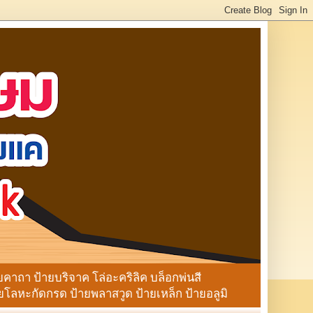
ายคาถา ป้ายบริจาค โล่อะคริลิค บล็อกพ่นสี
ลหะกัดกรด ป้ายพลาสวูด ป้ายเหล็ก ป้ายอลูมิ