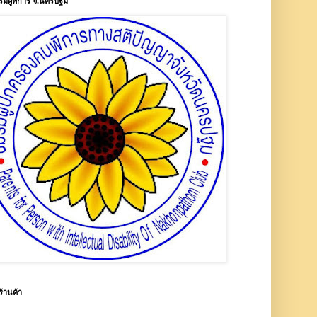
รมผู้พิการ จ.นครปฐม
ร้านค้า