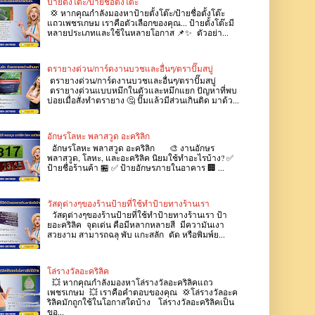
ป้ายตั้งโต๊ะ/ป้ายชื่อตั้งโต๊ะ
💢 หากคุณกำลังมองหาป้ายตั้งโต๊ะ/ป้ายชื่อตั้งโต๊ะ
แถวเพชรเกษม เราคือตัวเลือกของคุณ... ป้ายตั้งโต๊ะมี
หลายประเภทและใช้ในหลายโอกาส 📌✨ ตัวอย่า...
ตรายางด่วน/การ์ดงานบวชและอื่นๆ/ตราปั๊มสบู่
ตรายางด่วน/การ์ดงานบวชและอื่นๆ/ตราปั๊มสบู่
ตรายางด่วนแบบหมึกในตัวและหมึกแยก ปัญหาที่พบ
บ่อยเมื่อสั่งทำตรายาง 🤔 ปั๊มแล้วมีส่วนเกินติด มาด้ว...
อักษรโลหะ พลาสวูด อะคริลิก
อักษรโลหะ พลาสวูด อะคริลิก 🎨 งานอักษร
พลาสวูด, โลหะ, และอะคริลิค นิยมใช้ทำอะไรบ้าง? ✅
ป้ายชื่อร้านค้า 🏪 ✅ ป้ายอักษรภายในอาคาร 🏢 ...
วัสดุต่างๆของร้านป้ายที่ใช้ทำป้ายทางร้านเรา
วัสดุต่างๆของร้านป้ายที่ใช้ทำป้ายทางร้านเรา ป้า
ยอะคริลิค จุดเด่น คือมีหลากหลายสี มีความันเงา
สวยงาม สามารถฉลุ พับ แกะสลัก ตัด หรือพิมพ์ย...
โล่รางวัลอะคริลิค
💥 หากคุณกำลังมองหาโล่รางวัลอะคริลิคแถว
เพชรเกษม 💥 เราคือคำตอบของคุณ 💢โล่รางวัลอะค
ริลิคมักถูกใช้ในโอกาสใดบ้าง โล่รางวัลอะคริลิคเป็น
ขอ...