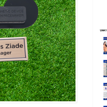
บทควา