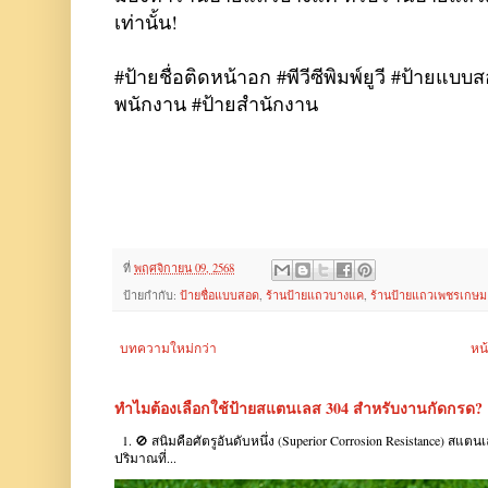
เท่านั้น!
#ป้ายชื่อติดหน้าอก #พีวีซีพิมพ์ยูวี #ป้ายแ
พนักงาน #ป้ายสำนักงาน
ที่
พฤศจิกายน 09, 2568
ป้ายกำกับ:
ป้ายชื่อแบบสอด
,
ร้านป้ายแถวบางแค
,
ร้านป้ายแถวเพชรเกษม
บทความใหม่กว่า
หน
ทำไมต้องเลือกใช้ป้ายสแตนเลส 304 สำหรับงานกัดกรด?
1. 🚫 สนิมคือศัตรูอันดับหนึ่ง (Superior Corrosion Resistance) สแต
ปริมาณที่...