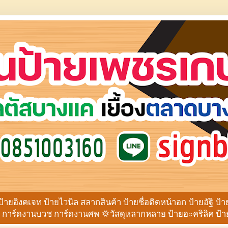
ป้ายอิงคเจท ป้ายไวนิล สลากสินค้า ป้ายชื่อติดหน้าอก ป้ายอัฐิ ป้
าร์ดงานบวช การ์ดงานศพ 💢วัสดุหลากหลาย ป้ายอะคริลิค ป้ายโ