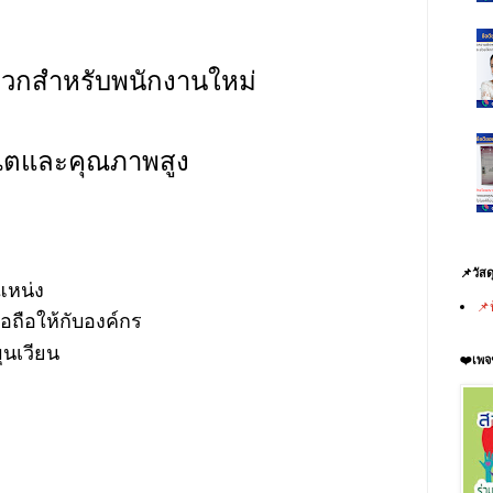
ะดวกสำหรับพนักงานใหม่
ณีตและคุณภาพสูง
📌วัสด
แหน่ง
📌
อถือให้กับองค์กร
ุนเวียน
❤️เพจ