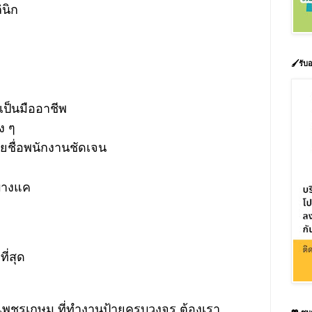
นิก
🖌️รั
เป็นมืออาชีพ
ง ๆ
้ายชื่อพนักงานชัดเจน
บางแค
ี่สุด
เพชรเกษม ที่ทำงานป้ายครบวงจร ต้องเรา