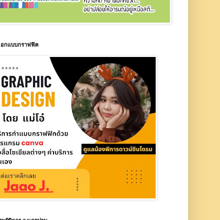
บออกแบบกราฟฟิค