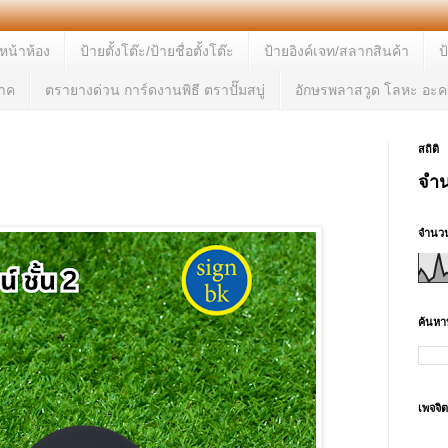
ยหน้าห้อง
ป้ายตั้งโต๊ะ/ป้ายชื่อตั้งโต๊ะ
ป้ายอิงค์เจท/สลากสินค้า
ป
จาค
ตรายางด่วน การ์ดงานพิธี ตราปั๊มสบู่
อักษรพลาสวูด โลหะ อะคร
สถิติ
จำน
จำนวน
ค้นหาบ
เพจจิ