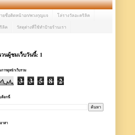
้ายชื่อติดหน้าอก/พวงกุญแจ
โล่รางวัลอะคริลิค
ิลิค
วัสดุต่างที่ใช้ทำป้ายร้านเรา
วนผู้ชมเว็บวันนี้:
1
การดูหน้าเว็บรวม
3
3
5
8
2
ล็อกนี้
ตอาสา