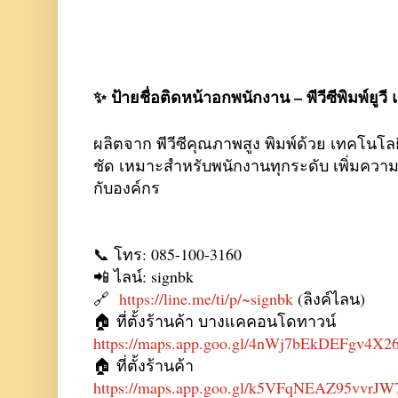
✨ ป้ายชื่อติดหน้าอกพนักงาน – พีวีซีพิมพ์ยูว
ผลิตจาก พีวีซีคุณภาพสูง พิมพ์ด้วย เทคโนโล
ชัด เหมาะสำหรับพนักงานทุกระดับ เพิ่มความเ
กับองค์กร
📞 โทร: 085-100-3160
📲 ไลน์: signbk
🔗
https://line.me/ti/p/~signbk
(ลิงค์ไลน)
🏠 ที่ตั้งร้านค้า บางแคคอนโดทาวน์
https://maps.app.goo.gl/4nWj7bEkDEFgv4X2
🏠 ที่ตั้งร้านค้า
https://maps.app.goo.gl/k5VFqNEAZ95vvrJW