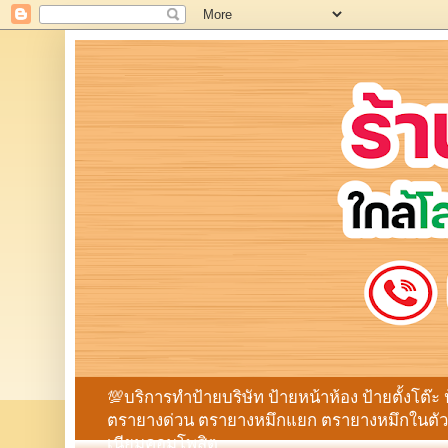
💯บริการทำป้ายบริษัท ป้ายหน้าห้อง ป้ายตั้งโต๊ะ 
ตรายางด่วน ตรายางหมึกแยก ตรายางหมึกในตัว ก
เนียมคอมโพสิต